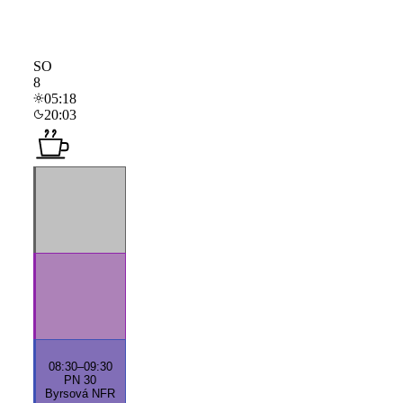
SO
8
05:18
20:03
08:30
–
09:30
PN 30
Byrsová NFR