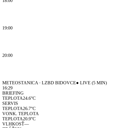
18:00
19:00
20:00
METEOSTANICA · LZBD BIDOVCE
● LIVE (5 MIN)
16:29
BRIEFING
TEPLOTA
24.6
°C
SERVIS
TEPLOTA
26.7
°C
VONK. TEPLOTA
TEPLOTA
20.9
°C
VLHKOSŤ
—