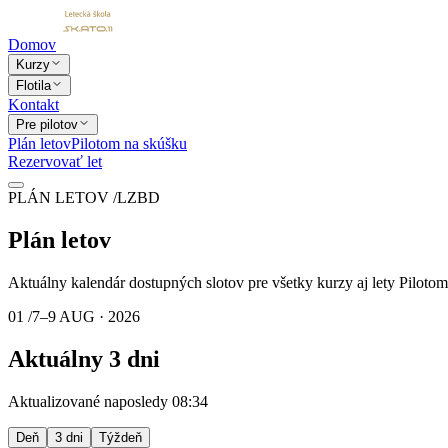
Domov
Kurzy
Flotila
Kontakt
Pre pilotov
Plán letov
Pilotom na skúšku
Rezervovať let
PLÁN LETOV /
LZBD
Plán
letov
Aktuálny kalendár dostupných slotov pre všetky kurzy aj lety
Pilotom
01 /
7–9 AUG · 2026
Aktuálny
3 dni
Aktualizované naposledy 08:34
Deň
3 dni
Týždeň