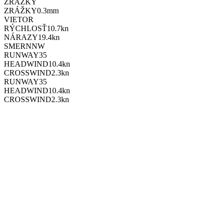
ZRÁŽKY
ZRÁŽKY
0.3
mm
VIETOR
RÝCHLOSŤ
10.7
kn
NÁRAZY
19.4
kn
SMER
NNW
RUNWAY
35
HEADWIND
10.4
kn
CROSSWIND
2.3
kn
RUNWAY
35
HEADWIND
10.4
kn
CROSSWIND
2.3
kn