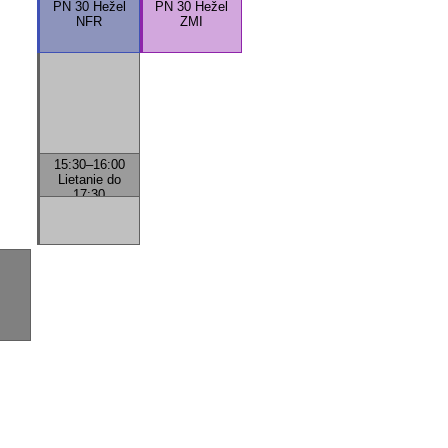
PN 30 Hežel
PN 30 Hežel
NFR
ZMI
15:30
–
16:00
Lietanie do
17:30