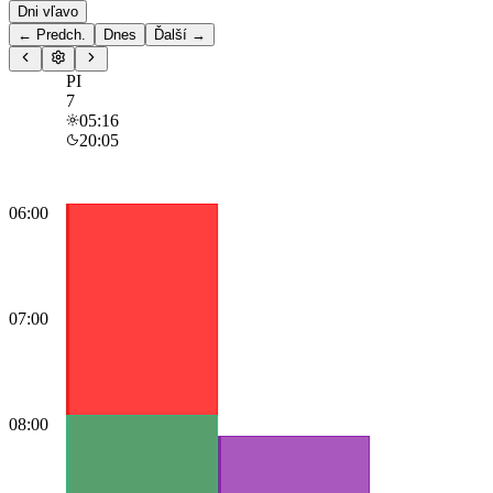
Dni vľavo
← Predch.
Dnes
Ďalší →
PI
7
05:16
20:05
06:00
07:00
08:00