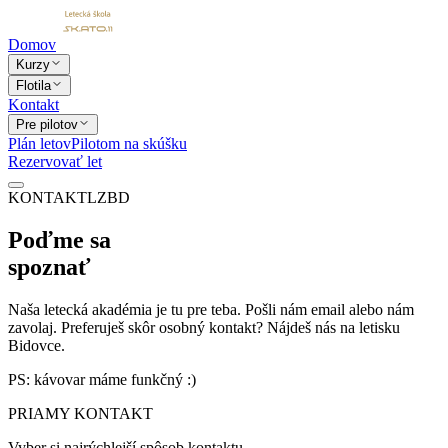
Domov
Kurzy
Flotila
Kontakt
Pre pilotov
Plán letov
Pilotom na skúšku
Rezervovať let
KONTAKT
LZBD
Poďme sa
spoznať
Naša letecká akadémia je tu pre teba. Pošli nám email alebo nám
zavolaj. Preferuješ skôr osobný kontakt? Nájdeš nás na letisku
Bidovce.
PS: kávovar máme funkčný :
)
PRIAMY KONTAKT
Vyber si najrýchlejší spôsob kontaktu.