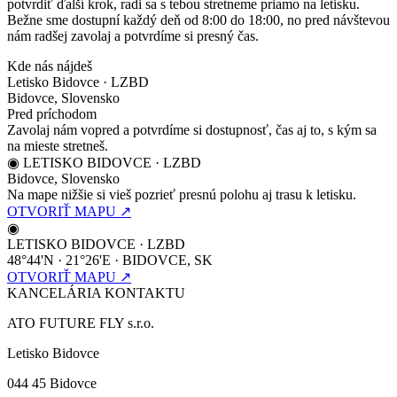
potvrdiť ďalší krok, radi sa s tebou stretneme priamo na letisku.
Bežne sme dostupní každý deň od 8:00 do 18:00, no pred návštevou
nám radšej zavolaj a potvrdíme si presný čas.
Kde nás nájdeš
Letisko Bidovce · LZBD
Bidovce, Slovensko
Pred príchodom
Zavolaj nám vopred a potvrdíme si dostupnosť, čas aj to, s kým sa
na mieste stretneš.
◉ LETISKO BIDOVCE · LZBD
Bidovce, Slovensko
Na mape nižšie si vieš pozrieť presnú polohu aj trasu k letisku.
OTVORIŤ MAPU ↗
◉
LETISKO BIDOVCE · LZBD
48°44'N · 21°26'E · BIDOVCE, SK
OTVORIŤ MAPU ↗
KANCELÁRIA KONTAKTU
ATO FUTURE FLY s.r.o.
Letisko Bidovce
044 45 Bidovce