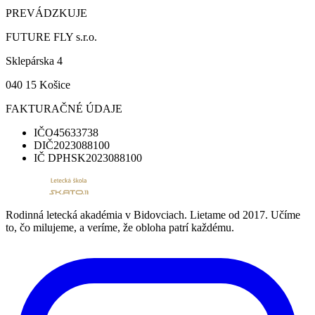
PREVÁDZKUJE
FUTURE FLY s.r.o.
Sklepárska 4
040 15 Košice
FAKTURAČNÉ ÚDAJE
IČO
45633738
DIČ
2023088100
IČ DPH
SK2023088100
Rodinná letecká akadémia v Bidovciach. Lietame od 2017. Učíme
to, čo milujeme, a veríme, že obloha patrí každému.