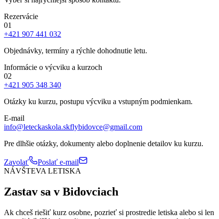
Rezervácie
0
1
+421 907 441 032
Objednávky, termíny a rýchle dohodnutie letu.
Informácie o výcviku a kurzoch
0
2
+421 905 348 340
Otázky ku kurzu, postupu výcviku a vstupným podmienkam.
E-mail
info@leteckaskola.sk
flybidovce@gmail.com
Pre dlhšie otázky, dokumenty alebo doplnenie detailov ku kurzu.
Zavolať
Poslať e-mail
NÁVŠTEVA LETISKA
Zastav sa
v Bidovciach
Ak chceš riešiť kurz osobne, pozrieť si prostredie letiska alebo si len